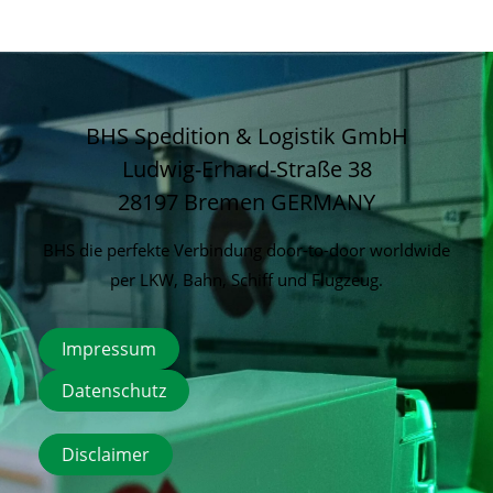
BHS Spedition & Logistik GmbH
Ludwig-Erhard-Straße 38
28197 Bremen
GERMANY
BHS die perfekte Verbindung door-to-door worldwide
per LKW, Bahn, Schiff und Flugzeug.
Impressum
Datenschutz
Disclaimer