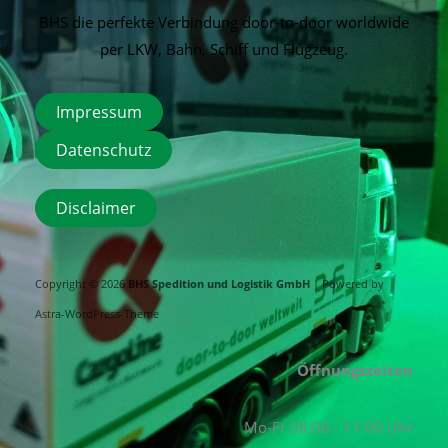
BHS die perfekte Verbindung door-to-door worldwide
per LKW, Bahn, Schiff und Flugzeug.
Impressum
Datenschutz
Disclaimer
Copyright © 2026
BHS Spedition und Logistik GmbH
| Powered by
Astra-WordPress-Theme
Öffnungszeiten
Mo-Fr 08:00 - 17:00 Uhr