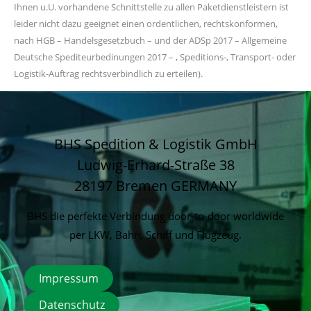
Ihnen u.U. vorhandene Schnittstelle zu allen Paketdienstleistern ist
leider nicht dazu geeignet einen ordentlichen, rechtskonformen,
nach HGB – Handelsgesetzbuch – und der ADSp 2017 – Allgemeine
Deutsche Spediteurbedinungen 2017 – , Speditions-, Transport- oder
Logistik-Auftrag rechtsverbindlich zu erteilen).
BHS Spedition & Logistik GmbH
Ludwig-Erhard-Straße 38
28197 Bremen
GERMANY
BHS die perfekte Verbindung door-to-door worldwide
per LKW, Bahn, Schiff und Flugzeug.
Impressum
Datenschutz