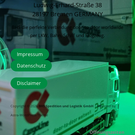
Ludwig-Erhard-Straße 38
28197 Bremen
GERMANY
BHS die perfekte Verbindung door-to-door worldwide
per LKW, Bahn, Schiff und Flugzeug.
Impressum
Datenschutz
Disclaimer
Copyright © 2026
BHS Spedition und Logistik GmbH
| Powered by
Astra-WordPress-Theme
Öffnungszeiten