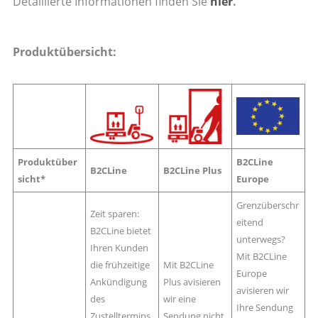
Detaillierte Informationen finden Sie
hier
.
Produktübersicht:
Produktüber
B2CLine
B2CLine
B2CLine Plus
sicht*
Europe
Grenzüberschr
Zeit sparen:
eitend
B2CLine bietet
unterwegs?
Ihren Kunden
Mit B2CLine
die frühzeitige
Mit B2CLine
Europe
Ankündigung
Plus avisieren
avisieren wir
des
wir eine
Ihre Sendung
Zustelltermins
Sendung nicht