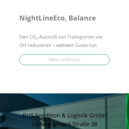
NightLineEco, Balance
Den CO
-Ausstoß von Transporten vor
2
Ort reduzieren + weltweit Gutes tun
Mehr erfahren
BHS Spedition & Logistik GmbH
Ludwig-Erhard-Straße 38