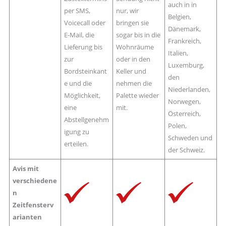
auch in in
per SMS,
nur, wir
Belgien,
Voicecall oder
bringen sie
Dänemark,
E-Mail, die
sogar bis in die
Frankreich,
Lieferung bis
Wohnräume
Italien,
zur
oder in den
Luxemburg,
Bordsteinkant
Keller und
den
e und die
nehmen die
Niederlanden,
Möglichkeit,
Palette wieder
Norwegen,
eine
mit.
Österreich,
Abstellgenehm
Polen,
igung zu
Schweden und
erteilen.
der Schweiz.
Avis mit
verschiedene
n
Zeitfensterv
arianten