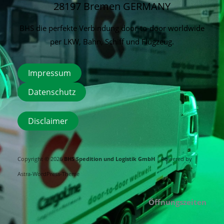
28197 Bremen
GERMANY
BHS die perfekte Verbindung door-to-door worldwide
per LKW, Bahn, Schiff und Flugzeug.
Impressum
Datenschutz
Disclaimer
Copyright © 2026
BHS Spedition und Logistik GmbH
| Powered by
Astra-WordPress-Theme
Öffnungszeiten