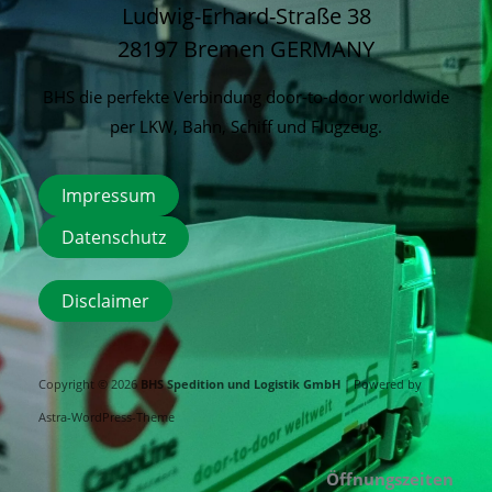
Ludwig-Erhard-Straße 38
28197 Bremen
GERMANY
BHS die perfekte Verbindung door-to-door worldwide
per LKW, Bahn, Schiff und Flugzeug.
Impressum
Datenschutz
Disclaimer
Copyright © 2026
BHS Spedition und Logistik GmbH
| Powered by
Astra-WordPress-Theme
Öffnungszeiten