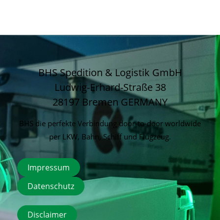
BHS Spedition & Logistik GmbH
Ludwig-Erhard-Straße 38
28197 Bremen
GERMANY
BHS die perfekte Verbindung door-to-door worldwide
per LKW, Bahn, Schiff und Flugzeug.
Impressum
Datenschutz
Disclaimer