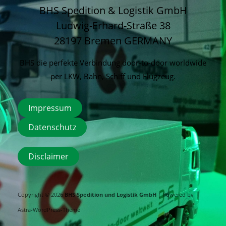
BHS Spedition & Logistik GmbH
Ludwig-Erhard-Straße 38
28197 Bremen
GERMANY
BHS die perfekte Verbindung door-to-door worldwide
per LKW, Bahn, Schiff und Flugzeug.
Impressum
Datenschutz
Disclaimer
Copyright © 2026
BHS Spedition und Logistik GmbH
| Powered by
Astra-WordPress-Theme