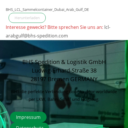
BHS_LCL_Sammelcontainer_Dubai_Arab_Gulf_DE
Herunterladen
Interesse geweckt? Bitte sprechen Sie uns an:
lcl-
arabgulf@bhs-spedition.com
BHS Spedition & Logistik GmbH
Ludwig-Erhard-Straße 38
28197 Bremen
GERMANY
BHS die perfekte Verbindung door-to-door worldwide
per LKW, Bahn, Schiff und Flugzeug.
Impressum
Datenschutz