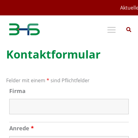
Zum
Aktuell
Inhalt
springen
Kontaktformular
Felder mit einem
*
sind Pflichtfelder
Firma
Anrede
*