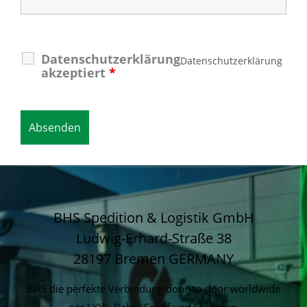
Datenschutzerklärung
Datenschutzerklärung
akzeptiert
*
BHS Spedition & Logistik GmbH
Ludwig-Erhard-Straße 38
28197 Bremen
GERMANY
BHS die perfekte Verbindung door-to-door worldwide
per LKW, Bahn, Schiff und Flugzeug.