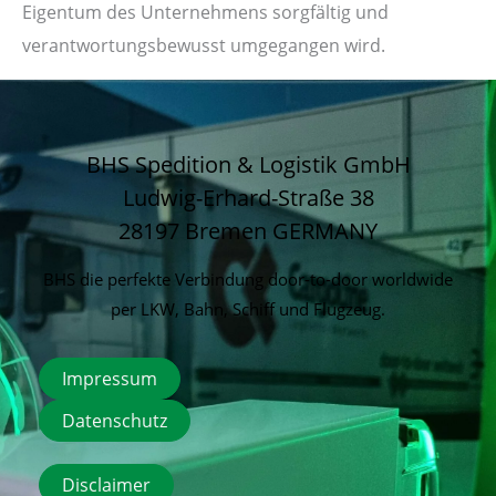
Eigentum des Unternehmens sorgfältig und
verantwortungsbewusst umgegangen wird.
BHS Spedition & Logistik GmbH
Ludwig-Erhard-Straße 38
28197 Bremen
GERMANY
BHS die perfekte Verbindung door-to-door worldwide
per LKW, Bahn, Schiff und Flugzeug.
Impressum
Datenschutz
Disclaimer