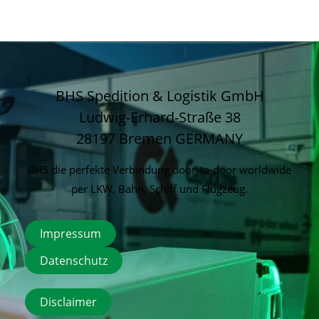
BHS Spedition & Logistik GmbH
Ludwig-Erhard-Straße 38
28197 Bremen
GERMANY
BHS die perfekte Verbindung door-to-door worldwide
per LKW, Bahn, Schiff und Flugzeug.
Impressum
Datenschutz
Disclaimer