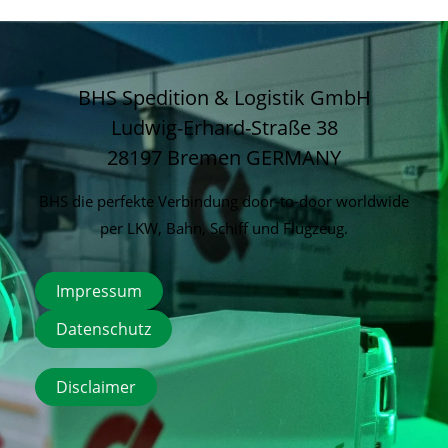
BHS Spedition & Logistik GmbH
Ludwig-Erhard-Straße 38
28197 Bremen
GERMANY
BHS die perfekte Verbindung door-to-door worldwide
per LKW, Bahn, Schiff und Flugzeug.
Impressum
Datenschutz
Disclaimer