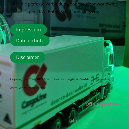
BHS die perfekte Verbindung door-to-door worldwide
per LKW, Bahn, Schiff und Flugzeug.
Impressum
Datenschutz
Disclaimer
Copyright © 2026
BHS Spedition und Logistik GmbH
| Powered by
Astra-WordPress-Theme
Öffnungszeiten
Mo-Fr 08:00 - 17:00 Uhr