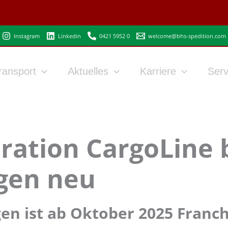
Instagram
Linkedin
0421 5952 0
welcome@bhs-spedition.com
ransport
Aktuelles
Karriere
Serv
ation CargoLine 
gen neu
en ist ab Oktober 2025 Franc