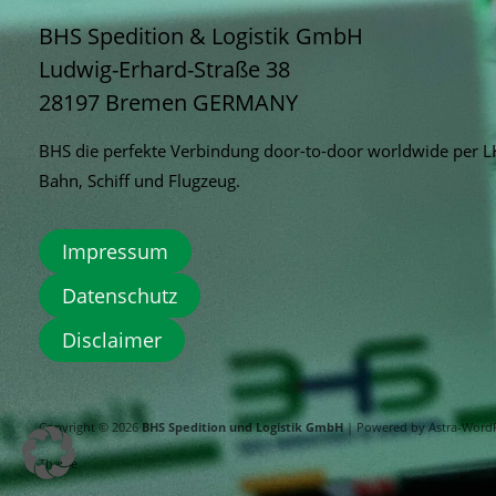
BHS Spedition & Logistik GmbH
Ludwig-Erhard-Straße 38
28197 Bremen
GERMANY
BHS die perfekte Verbindung door-to-door worldwide per 
Bahn, Schiff und Flugzeug.
Impressum
Datenschutz
Disclaimer
Copyright © 2026
BHS Spedition und Logistik GmbH
| Powered by
Astra-Word
Theme