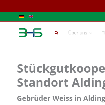
Zum
Inhalt
springen
Über uns
T
Stückgutkooper
Standort Aldin
Gebrüder Weiss in Alding