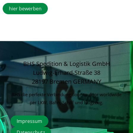
hier bewerben
BHS Spedition & Logistik GmbH
Ludwig-Erhard-Straße 38
28197 Bremen
GERMANY
BHS die perfekte Verbindung door-to-door worldwide
per LKW, Bahn, Schiff und Flugzeug.
Impressum
Datenschutz