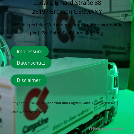
Ludwig-Erhard-Straße 38
28197 Bremen
GERMANY
BHS die perfekte Verbindung door-to-door worldwide
per LKW, Bahn, Schiff und Flugzeug.
Impressum
Datenschutz
Disclaimer
Copyright © 2026
BHS Spedition und Logistik GmbH
| Powered by
Astra-WordPress-Theme
Öffnungszeiten