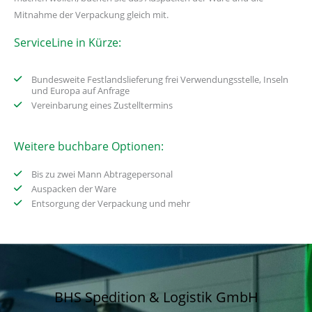
Mitnahme der Verpackung gleich mit.
ServiceLine in Kürze:
Bundesweite Festlandslieferung frei Verwendungsstelle, Inseln
und Europa auf Anfrage
Vereinbarung eines Zustelltermins
Weitere buchbare Optionen:
Bis zu zwei Mann Abtragepersonal
Auspacken der Ware
Entsorgung der Verpackung und mehr
BHS Spedition & Logistik GmbH