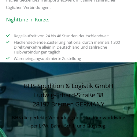
flächendeckendes Transportnetzwerk mit seinen zahlreichen
täglichen Verbindungen.
NightLine in Kürze:
Regellaufzeit von 24 bis 48 Stunden deutschlandweit
Flächendeckende Zustellung national durch mehr als 1.300
Direktverkehre allein in Deutschland und zahlreiche
Hubverbindungen täglich
Wareneingangsoptimierte Zustellung
BHS Spedition & Logistik GmbH
Ludwig-Erhard-Straße 38
28197 Bremen
GERMANY
BHS die perfekte Verbindung door-to-door worldwide
per LKW, Bahn, Schiff und Flugzeug.