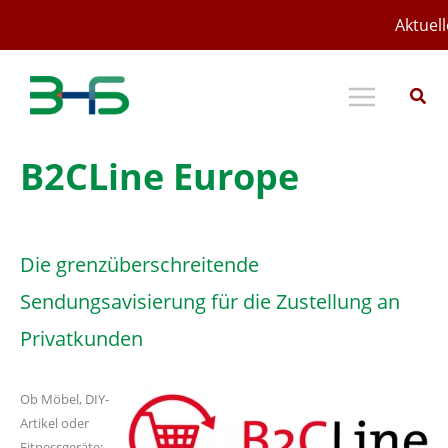
Zum
Aktuell
Inhalt
springen
B2CLine Europe
Die grenzüberschreitende
Sendungsavisierung für die Zustellung an
Privatkunden
Ob Möbel, DIY-
Artikel oder
Fitnessgeräte: