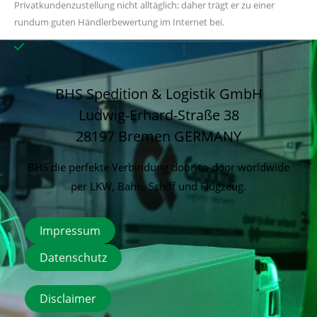
Privatkundenzustellung nicht alltäglich; daher trägt er zu einer
rundum guten Händlerbewertung im Internet bei.
BHS Spedition & Logistik GmbH
Ludwig-Erhard-Straße 38
28197 Bremen
GERMANY
BHS die perfekte Verbindung door-to-door worldwide
per LKW, Bahn, Schiff und Flugzeug.
Impressum
Datenschutz
Disclaimer