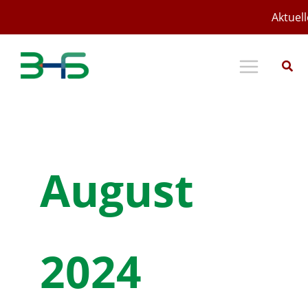
Zum
Aktuell
Inhalt
springen
August
2024