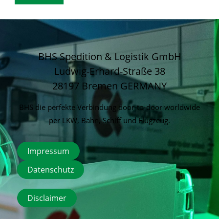
BHS Spedition & Logistik GmbH
Ludwig-Erhard-Straße 38
28197 Bremen
GERMANY
BHS die perfekte Verbindung door-to-door worldwide
per LKW, Bahn, Schiff und Flugzeug.
Impressum
Datenschutz
Disclaimer