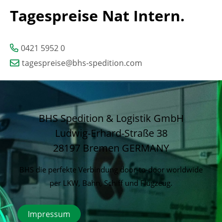
Tagespreise Nat Intern.
0421 5952 0
tagespreise@bhs-spedition.com
BHS Spedition & Logistik GmbH
Ludwig-Erhard-Straße 38
28197 Bremen
GERMANY
BHS die perfekte Verbindung door-to-door worldwide
per LKW, Bahn, Schiff und Flugzeug.
Impressum