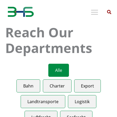
Skip
to
content
Reach Our
Departments
Alle
Bahn
Charter
Export
Landtransporte
Logistik