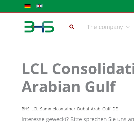
Skip
to
content
The company
LCL Consolidat
Arabian Gulf
BHS_LCL_Sammelcontainer_Dubai_Arab_Gulf_DE
Interesse geweckt? Bitte sprechen Sie uns a