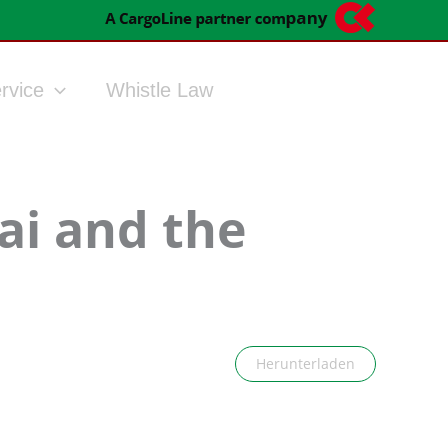
rvice
Whistle Law
ai and the
Herunterladen