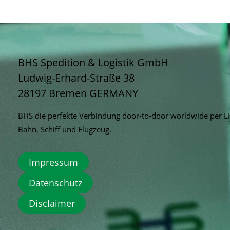
BHS Spedition & Logistik GmbH
Ludwig-Erhard-Straße 38
28197 Bremen
GERMANY
BHS die perfekte Verbindung door-to-door worldwide per 
Bahn, Schiff und Flugzeug.
Impressum
Datenschutz
Disclaimer