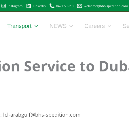
Instagram
Linkedin
0421 5952 0
welcome@bhs-spedition.com
Transport
NEWS
Careers
Se
ion Service to Dub
n:
lcl-arabgulf@bhs-spedition.com