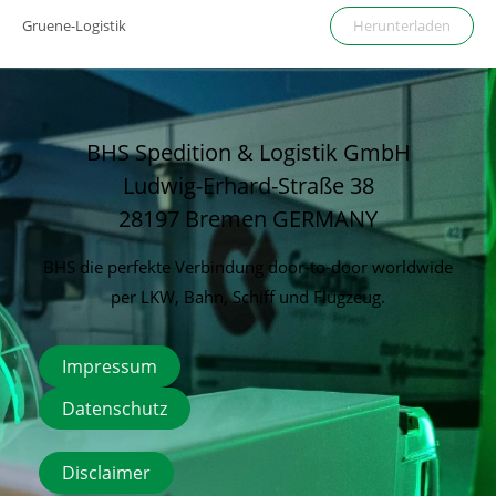
Herunterladen
Gruene-Logistik
BHS Spedition & Logistik GmbH
Ludwig-Erhard-Straße 38
28197 Bremen
GERMANY
BHS die perfekte Verbindung door-to-door worldwide
per LKW, Bahn, Schiff und Flugzeug.
Impressum
Datenschutz
Disclaimer